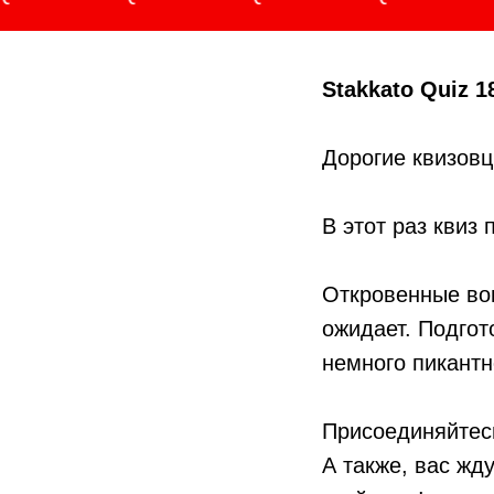
Stakkato Quiz 1
Дорогие квизовцы
В этот раз квиз
Откровенные воп
ожидает. Подгот
немного пикант
Присоединяйтесь
А также, вас жд