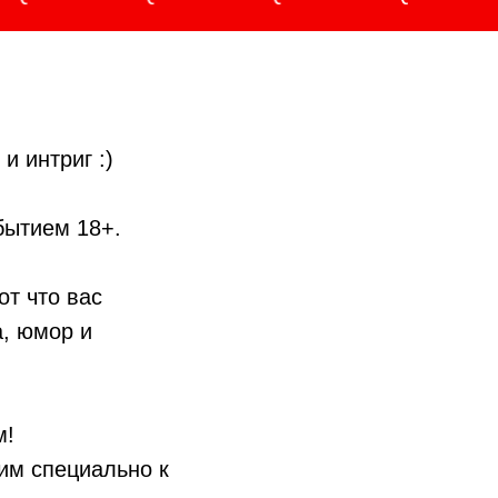
и интриг :)
обытием 18+.
т что вас
а, юмор и
м!
вим специально к