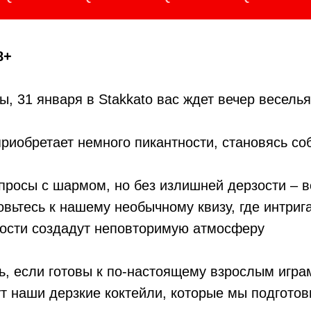
8+
, 31 января в Stakkato вас ждет вечер веселья 
 приобретает немного пикантности, становясь с
росы с шармом, но без излишней дерзости – во
овьтесь к нашему необычному квизу, где интриг
ности создадут неповторимую атмосферу
, если готовы к по-настоящему взрослым игра
ут наши дерзкие коктейли, которые мы подгото