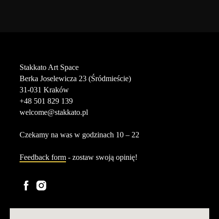
Stakkato Art Space
Berka Joselewicza 23 (Śródmieście)
31-031 Kraków
+48 501 829 139
welcome@stakkato.pl
Czekamy na was w godzinach 10 – 22
Feedback form
- zostaw swoją opinię!