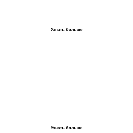
В обучение включена основная программа и направление
класса, которое выбрали его ученики.
Узнать больше
Дополнительная
программа
Программа строится на внеклассных активностях, которые не
входят в основную программу обучения.
Узнать больше