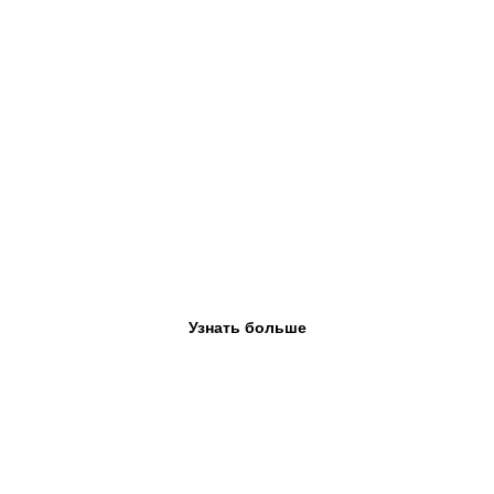
Летний лагерь
Каждый год ученики вместе с преподавателями ездят в летний
лагерь на Алтае. Это бесплатно и включено в программу в
школу для всех учеников.
Узнать больше