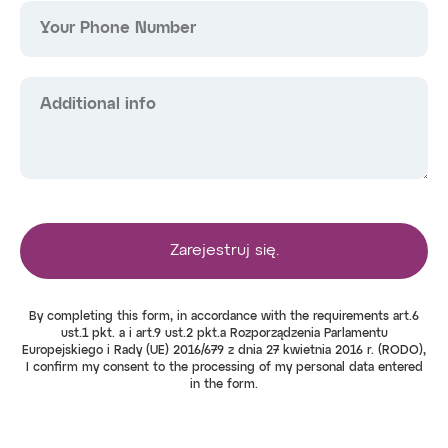
Your Phone Number
Additional info
Zarejestruj się.
By completing this form, in accordance with the requirements art.6
ust.1 pkt. a i art.9 ust.2 pkt.a Rozporządzenia Parlamentu
Europejskiego i Rady (UE) 2016/679 z dnia 27 kwietnia 2016 r. (RODO),
I confirm my consent to the processing of my personal data entered
in the form.