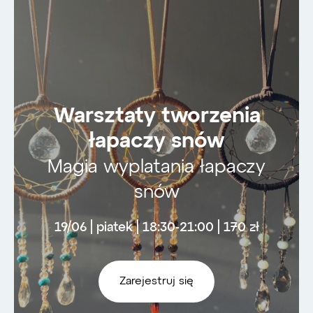
Warsztaty tworzenia
łapaczy snów
Magia wyplatania łapaczy
snów
19/06 | piatek | 18:30-21:00 | 170 zł
Zarejestruj się