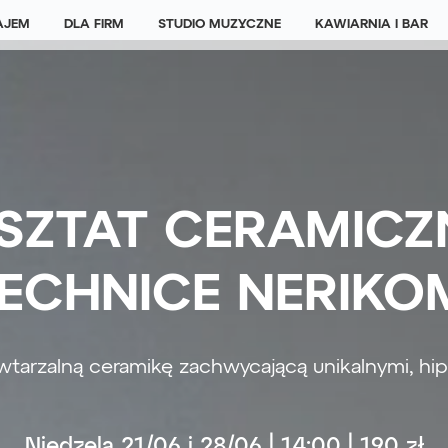
JEM
DLA FIRM
STUDIO MUZYCZNE
KAWIARNIA I BAR
SZTAT CERAMICZ
ECHNICE NERIKO
wtarzalną ceramikę zachwycającą unikalnymi, hi
Niedzela 21/06 i 28/06 | 14:00 | 190 zł