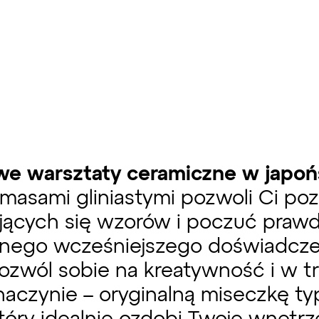
e warsztaty ceramiczne w japońs
masami gliniastymi pozwoli Ci po
jących się wzorów i poczuć prawd
nego wcześniejszego doświadczen
Pozwól sobie na kreatywność i w t
aczynie – oryginalną miseczkę typ