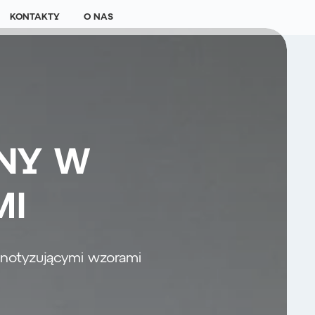
KONTAKTY
O NAS
NY W
MI
pnotyzującymi wzorami