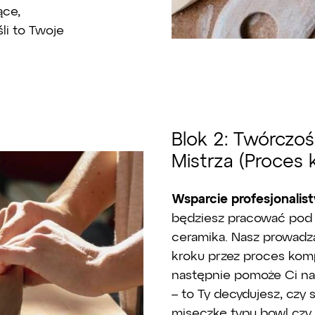
ące,
śli to Twoje
Blok 2: Twórczo
Mistrza (Proces k
Wsparcie profesjonalis
będziesz pracować pod
ceramika. Nasz prowadz
kroku przez proces kom
następnie pomoże Ci nad
– to Ty decydujesz, czy 
miseczkę typu bowl czy 