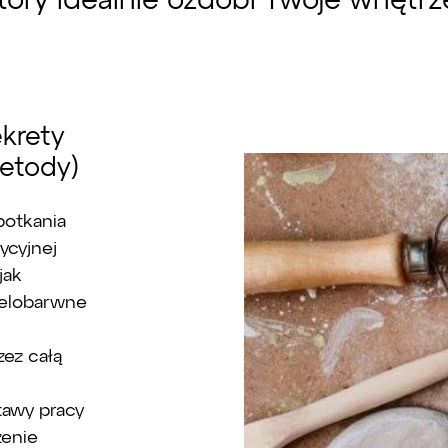
tóry idealnie ozdobi Twoje wnętrz
ekrety
etody)
potkania
ycyjnej
jak
wielobarwne
zez całą
awy pracy
zenie