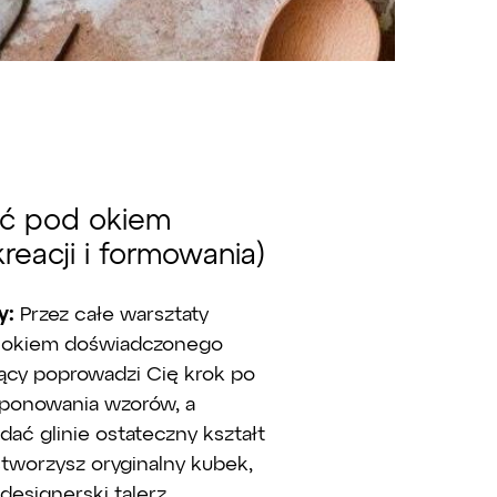
ść pod okiem
reacji i formowania)
ty:
Przez całe warsztaty
 okiem doświadczonego
ący poprowadzi Cię krok po
ponowania wzorów, a
ać glinie ostateczny kształt
stworzysz oryginalny kubek,
designerski talerz.